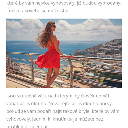
které by vám nejvíce vyhovovaly, již budou vyprodány.
I něco takového se může stát.
Jsou skutečně věci, nad kterými by člověk neměl
váhat příliš dlouho. Neváhejte příliš dlouho ani vy,
pokud se vám podaří najít takové brýle, které by vám
vyhovovaly. Jedním kliknutím si je můžete bez
problémů objednat.