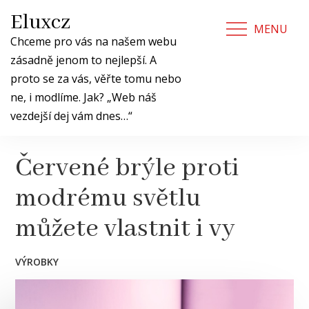
Skip
Eluxcz
to
MENU
content
Chceme pro vás na našem webu
zásadně jenom to nejlepší. A
proto se za vás, věřte tomu nebo
ne, i modlíme. Jak? „Web náš
vezdejší dej vám dnes…“
Červené brýle proti
modrému světlu
můžete vlastnit i vy
VÝROBKY