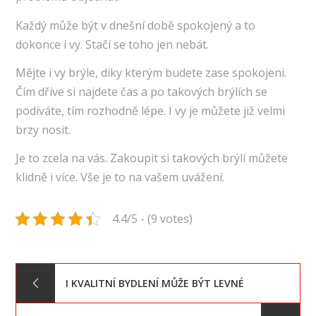
Každý může být v dnešní době spokojený a to
dokonce i vy. Stačí se toho jen nebát.
Mějte i vy brýle, díky kterým budete zase spokojeni.
Čím dříve si najdete čas a po takových brýlích se
podíváte, tím rozhodně lépe. I vy je můžete již velmi
brzy nosit.
Je to zcela na vás. Zakoupit si takových brýlí můžete
klidně i více. Vše je to na vašem uvážení.
4.4/5 - (9 votes)
Navigace
I KVALITNÍ BYDLENÍ MŮŽE BÝT LEVNÉ