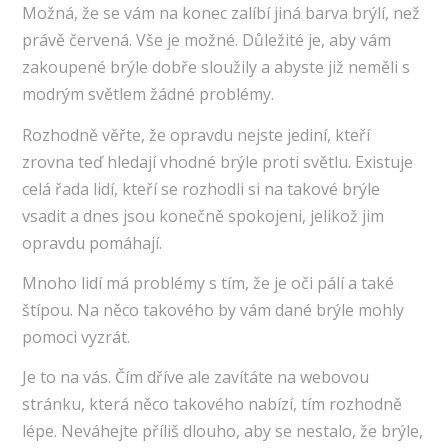
Možná, že se vám na konec zalíbí jiná barva brýlí, než
právě červená. Vše je možné. Důležité je, aby vám
zakoupené brýle dobře sloužily a abyste již neměli s
modrým světlem žádné problémy.
Rozhodně věřte, že opravdu nejste jediní, kteří
zrovna teď hledají vhodné brýle proti světlu. Existuje
celá řada lidí, kteří se rozhodli si na takové brýle
vsadit a dnes jsou konečně spokojeni, jelikož jim
opravdu pomáhají.
Mnoho lidí má problémy s tím, že je oči pálí a také
štípou. Na něco takového by vám dané brýle mohly
pomoci vyzrát.
Je to na vás. Čím dříve ale zavítáte na webovou
stránku, která něco takového nabízí, tím rozhodně
lépe. Neváhejte příliš dlouho, aby se nestalo, že brýle,