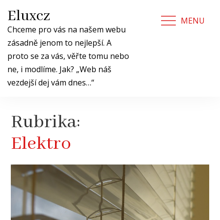
Skip
Eluxcz
to
MENU
content
Chceme pro vás na našem webu
zásadně jenom to nejlepší. A
proto se za vás, věřte tomu nebo
ne, i modlíme. Jak? „Web náš
vezdejší dej vám dnes…“
Rubrika:
Elektro