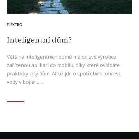
ELEKTRO
Inteligentní dům?
Většina inteligentních domů má od své výrobce
zařízenou aplikaci do mobilu, díky které ovládáte
prakticky celý dům. Ať už jde o spotřebiče, ohřevu
vody v bojleru…