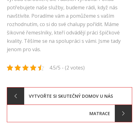
potřebujete naše služby, budeme rádi, když nás
navštívíte. Poradíme vám a pomůžeme s vaším
rozhodnutím, co si do své chalupy pořídit. Máme
šikovné řemeslníky, kteří odvádějí práci špičkové
kvality. Těšíme se na spolupráci s vámi. Jsme tady
jenom pro vás.
4.5/5 - (2 votes)
Navigace
VYTVOŘTE SI SKUTEČNÝ DOMOV U NÁS
pro
MATRACE
příspěvek