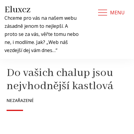
Skip
Eluxcz
to
MENU
content
Chceme pro vás na našem webu
zásadně jenom to nejlepší. A
proto se za vás, věřte tomu nebo
ne, i modlíme. Jak? „Web náš
vezdejší dej vám dnes…“
Do vašich chalup jsou
nejvhodnější kastlová
NEZAŘAZENÉ