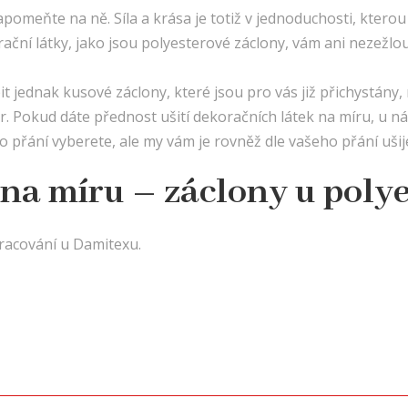
apomeňte na ně. Síla a krása je totiž v jednoduchosti, kterou
ační látky, jako jsou polyesterové záclony, vám ani nezežlo
jednak kusové záclony, které jsou pro vás již přichystány, 
r. Pokud dáte přednost ušití dekoračních látek na míru, u n
ho přání vyberete, ale my vám je rovněž dle vašeho přání uši
 na míru – záclony u poly
pracování u Damitexu.