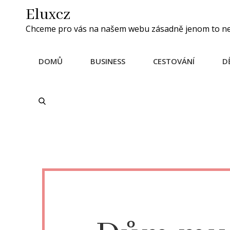
Skip
Eluxcz
to
Chceme pro vás na našem webu zásadně jenom to nejle
content
DOMŮ
BUSINESS
CESTOVÁNÍ
D