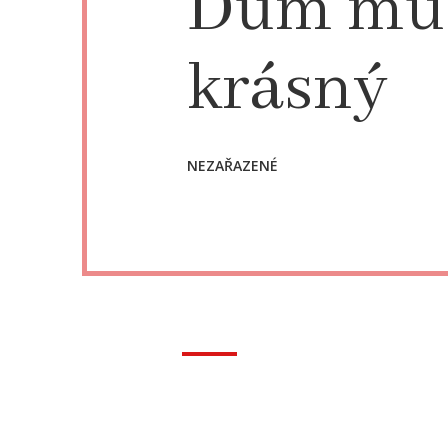
Dům musí
krásný
NEZAŘAZENÉ