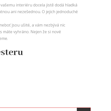
 vašemu interiéru docela jistě dodá hladká
utnou ani nezešednou. O jejich jednoduché
neboť jsou ušité, a vám nezbývá nic
ás máte vyhráno. Nejen že si nové
jeme.
esteru