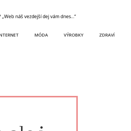
? „Web náš vezdejší dej vám dnes…“
INTERNET
MÓDA
VÝROBKY
ZDRAVÍ