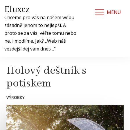
Skip
Eluxcz
to
MENU
content
Chceme pro vás na našem webu
zásadně jenom to nejlepší. A
proto se za vás, věřte tomu nebo
ne, i modlíme. Jak? „Web náš
vezdejší dej vám dnes…“
Holový deštník s
potiskem
VÝROBKY