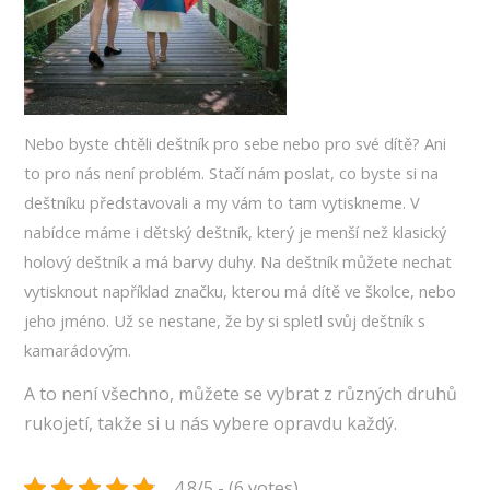
Nebo byste chtěli deštník pro sebe nebo pro své dítě? Ani
to pro nás není problém. Stačí nám poslat, co byste si na
deštníku představovali a my vám to tam vytiskneme. V
nabídce máme i dětský deštník, který je menší než klasický
holový deštník a má barvy duhy. Na deštník můžete nechat
vytisknout například značku, kterou má dítě ve školce, nebo
jeho jméno. Už se nestane, že by si spletl svůj deštník s
kamarádovým.
A to není všechno, můžete se vybrat z různých druhů
rukojetí, takže si u nás vybere opravdu každý.
4.8/5 - (6 votes)