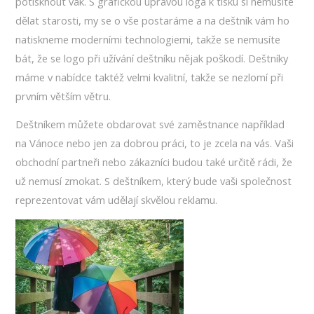
potisknout vak. S grafickou úpravou loga k tisku si nemusíte
dělat starosti, my se o vše postaráme a na deštník vám ho
natiskneme moderními technologiemi, takže se nemusíte
bát, že se logo při užívání deštníku nějak poškodí. Deštníky
máme v nabídce taktéž velmi kvalitní, takže se nezlomí při
prvním větším větru.
Deštníkem můžete obdarovat své zaměstnance například
na Vánoce nebo jen za dobrou práci, to je zcela na vás. Vaši
obchodní partneři nebo zákazníci budou také určitě rádi, že
už nemusí zmokat. S deštníkem, který bude vaši společnost
reprezentovat vám udělají skvělou reklamu.