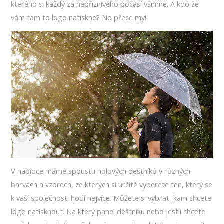
kterého si každý za nepříznivého počasí všimne. A kdo že
vám tam to logo natiskne? No přece my!
V nabídce máme spoustu holových deštníků v různých
barvách a vzorech, ze kterých si určitě vyberete ten, který se
k vaší společnosti hodí nejvíce. Můžete si vybrat, kam chcete
logo natisknout. Na který panel deštníku nebo jestli chcete