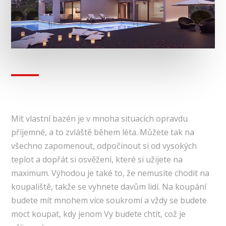
Mít vlastní bazén je v mnoha situacích opravdu
příjemné, a to zvláště během léta. Můžete tak na
všechno zapomenout, odpočinout si od vysokých
teplot a dopřát si osvěžení, které si užijete na
maximum. Výhodou je také to, že nemusíte chodit na
koupaliště, takže se vyhnete davům lidí. Na koupání
budete mít mnohem více soukromí a vždy se budete
moct koupat, kdy jenom Vy budete chtít, což je