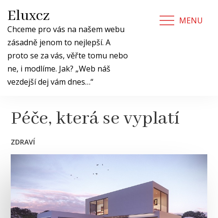
Skip
Eluxcz
to
MENU
content
Chceme pro vás na našem webu
zásadně jenom to nejlepší. A
proto se za vás, věřte tomu nebo
ne, i modlíme. Jak? „Web náš
vezdejší dej vám dnes…“
Péče, která se vyplatí
ZDRAVÍ