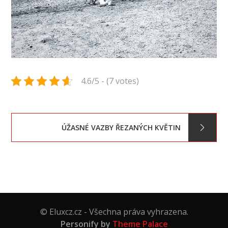
4.6/5 - (7 votes)
Navigace
ÚŽASNÉ VAZBY ŘEZANÝCH KVĚTIN
pro
příspěvek
© Eluxcz.cz - Všechna práva vyhrazena.
Personify by
Theme Palace