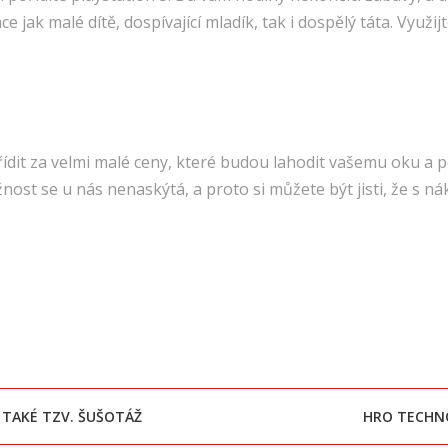
e jak malé dítě, dospívající mladík, tak i dospělý táta. Využij
řídit za velmi malé ceny, které budou lahodit vašemu oku a 
st se u nás nenaskýtá, a proto si můžete být jisti, že s ná
 TAKÉ TZV. ŠUŠOTÁŽ
HRO TECHNO