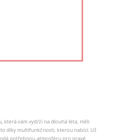
u, která vám vydrží na dlouhá léta, měli
to díky multifunkčnosti, kterou nabízí. Už
 dodá potřebnou atmosféru pro pravé