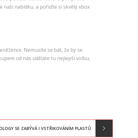
te naši nabídku, a pořiďte si skvělý xbox
peněžence. Nemusíte se bát, že by se
kupem od nás uděláte tu nejlepší volbu,
LOGY SE ZABÝVÁ I VSTŘIKOVÁNÍM PLASTŮ