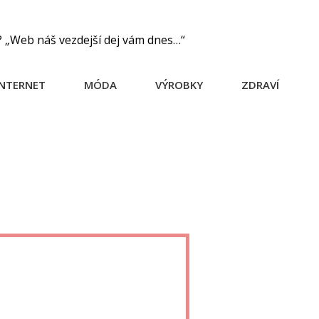
? „Web náš vezdejší dej vám dnes…“
INTERNET
MÓDA
VÝROBKY
ZDRAVÍ