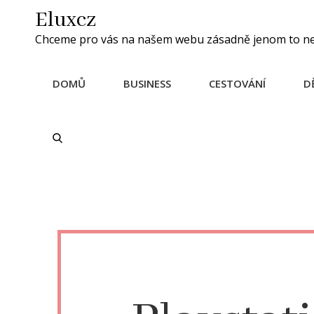
Skip
Eluxcz
to
Chceme pro vás na našem webu zásadně jenom to nejle
content
DOMŮ
BUSINESS
CESTOVÁNÍ
D