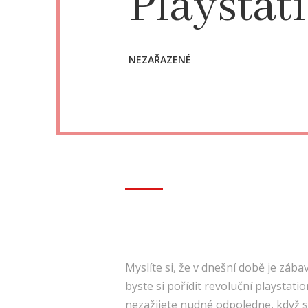
Playstat
NEZAŘAZENÉ
Myslíte si, že v dnešní době je zába
byste si pořídit revoluční playstati
nezažijete nudné odpoledne, když s