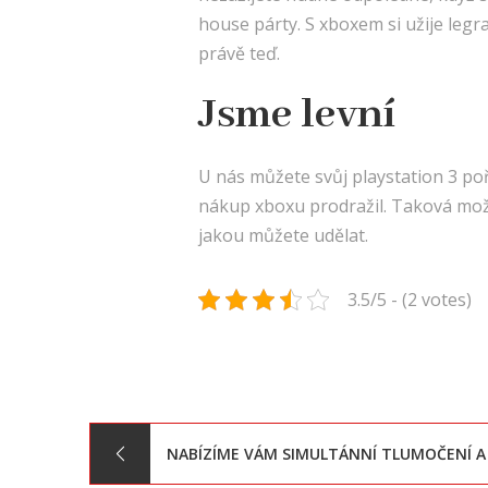
house párty. S xboxem si užije legrac
právě teď.
Jsme levní
U nás můžete svůj playstation 3 po
nákup xboxu prodražil. Taková možno
jakou můžete udělat.
3.5/5 - (2 votes)
Navigace
NABÍZÍME VÁM SIMULTÁNNÍ TLUMOČENÍ A