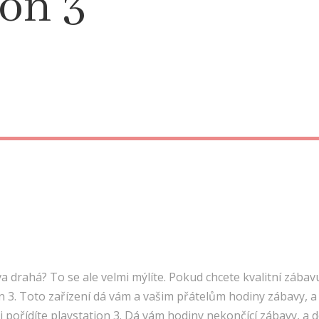
ion 3
va drahá? To se ale velmi mýlíte. Pokud chcete kvalitní zábav
on 3. Toto zařízení dá vám a vašim přátelům hodiny zábavy, a 
i pořídíte
playstation 3
. Dá vám hodiny nekončící zábavy, a