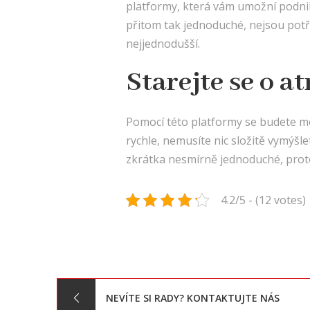
platformy, která vám umožní podnik
přitom tak jednoduché, nejsou potřeb
nejjednodušší.
Starejte se o a
Pomocí této platformy se budete moc
rychle, nemusíte nic složitě vymýšle
zkrátka nesmírně jednoduché, proto 
4.2/5 - (12 votes)
Navigace
NEVÍTE SI RADY? KONTAKTUJTE NÁS