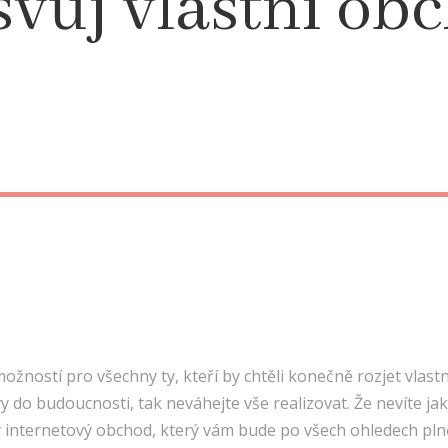
 svůj vlastní ob
žností pro všechny ty, kteří by chtěli konečně rozjet vlastn
y do budoucnosti, tak neváhejte vše realizovat. Že nevíte jak?
ý internetový obchod, který vám bude po všech ohledech plně