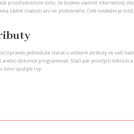
at prostřednictvím toho, že budete vlastnit internetový obc
a žádné znalosti ani nic podobného. Celé ovládání je totiž p
tributy
i opravdu jednoduše starat o veškeré atributy ve vaší nabíd
t anebo dokonce programovat. Stačí pár prostých kliknutí a z
toho využijte i vy.