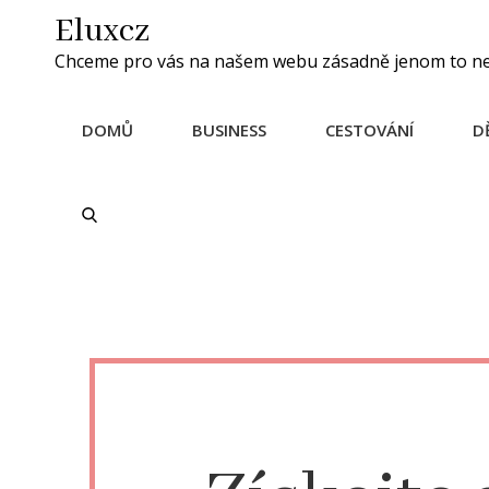
Skip
Eluxcz
to
Chceme pro vás na našem webu zásadně jenom to nejle
content
DOMŮ
BUSINESS
CESTOVÁNÍ
D