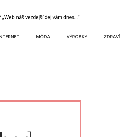
? „Web náš vezdejší dej vám dnes…“
INTERNET
MÓDA
VÝROBKY
ZDRAVÍ