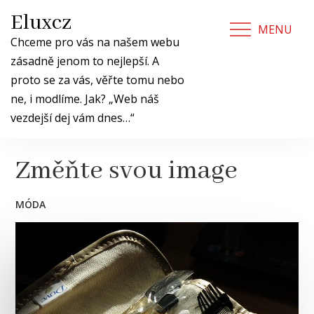
Skip
Eluxcz
to
MENU
content
Chceme pro vás na našem webu
zásadně jenom to nejlepší. A
proto se za vás, věřte tomu nebo
ne, i modlíme. Jak? „Web náš
vezdejší dej vám dnes…“
Změňte svou image
MÓDA