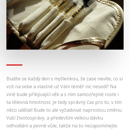
Budíte se každý den s myšlenkou, že zase nevíte, co si
vzít na sebe a vlastně už Vám téměř nic nesedí? Na
vině bude přibývající věk a s ním samozřejmě roste i
ta tělesná hmotnost. Je tedy správný čas pro to, s tím
něco udělat! Bude to ale vyžadovat naprostou změnu
Vaší životosprávy, a především velkou dávku
odhodlání a pevné vůle, takže na to nezapomínejte.