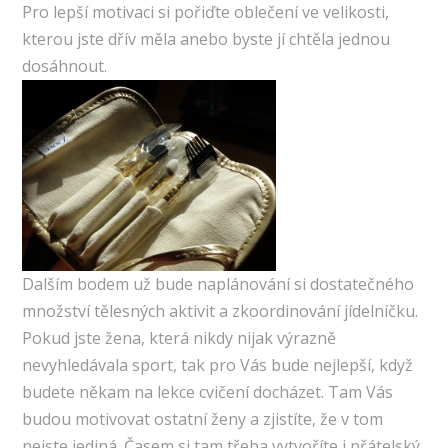
Pro lepší motivaci si pořiďte oblečení ve velikosti,
kterou jste dřív měla anebo byste jí chtěla jednou
dosáhnout.
Dalším bodem už bude naplánování si dostatečného
množství tělesných aktivit a zkoordinování jídelníčku.
Pokud jste žena, která nikdy nijak výrazně
nevyhledávala sport, tak pro Vás bude nejlepší, když
budete někam na lekce cvičení docházet. Tam Vás
budou motivovat ostatní ženy a zjistíte, že v tom
nejste jediná. Časem si tam třeba vytvoříte i přátelský