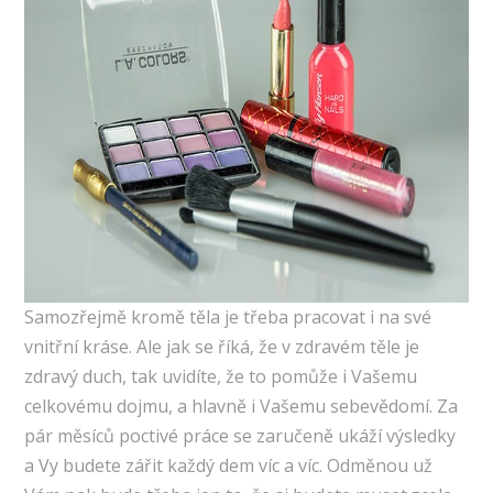
Samozřejmě kromě těla je třeba pracovat i na své
vnitřní kráse. Ale jak se říká, že v zdravém těle je
zdravý duch, tak uvidíte, že to pomůže i Vašemu
celkovému dojmu, a hlavně i Vašemu sebevědomí. Za
pár měsíců poctivé práce se zaručeně ukáží výsledky
a Vy budete zářit každý dem víc a víc. Odměnou už