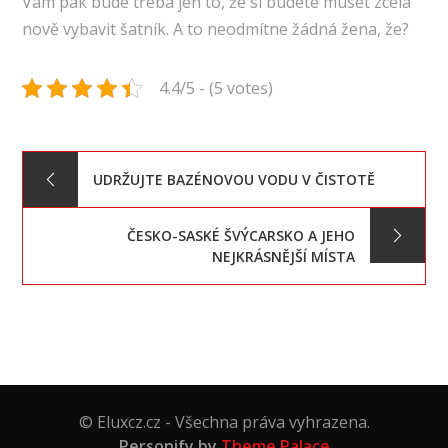
Vám pak bude třeba jen to, že si budete muset zcela
nově vybavit šatník. A to neodmítne žádná žena, že?
4.4/5 - (5 votes)
Navigace
UDRŽUJTE BAZÉNOVOU VODU V ČISTOTĚ
pro
ČESKO-SASKÉ ŠVÝCARSKO A JEHO
NEJKRÁSNĚJŠÍ MÍSTA
příspěvek
© Eluxcz.cz - Všechna práva vyhrazena.
Personify by
Theme Palace