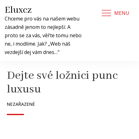
Skip
Eluxcz
to
MENU
content
Chceme pro vás na našem webu
zásadně jenom to nejlepší. A
proto se za vás, věřte tomu nebo
ne, i modlíme. Jak? „Web náš
vezdejší dej vám dnes…“
Dejte své ložnici punc
luxusu
NEZAŘAZENÉ