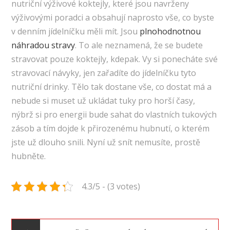
nutriční výživové koktejly, které jsou navrženy
výživovými poradci a obsahují naprosto vše, co byste
v denním jídelníčku měli mít. Jsou
plnohodnotnou
náhradou stravy
. To ale neznamená, že se budete
stravovat pouze koktejly, kdepak. Vy si ponecháte své
stravovací návyky, jen zařadíte do jídelníčku tyto
nutriční drinky. Tělo tak dostane vše, co dostat má a
nebude si muset už ukládat tuky pro horší časy,
nýbrž si pro energii bude sahat do vlastních tukových
zásob a tím dojde k přirozenému hubnutí, o kterém
jste už dlouho snili. Nyní už snít nemusíte, prostě
hubněte.
4.3/5 - (3 votes)