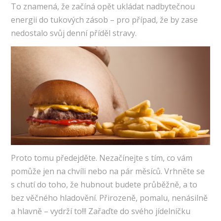
To znamená, že začíná opět ukládat nadbytečnou
energii do tukových zásob – pro případ, že by zase
nedostalo svůj denní příděl stravy.
Proto tomu předejděte. Nezačínejte s tím, co vám
pomůže jen na chvíli nebo na pár měsíců. Vrhněte se
s chutí do toho, že hubnout budete průběžně, a to
bez věčného hladovění. Přirozeně, pomalu, nenásilně
a hlavně – vydrží to!!! Zařaďte do svého jídelníčku