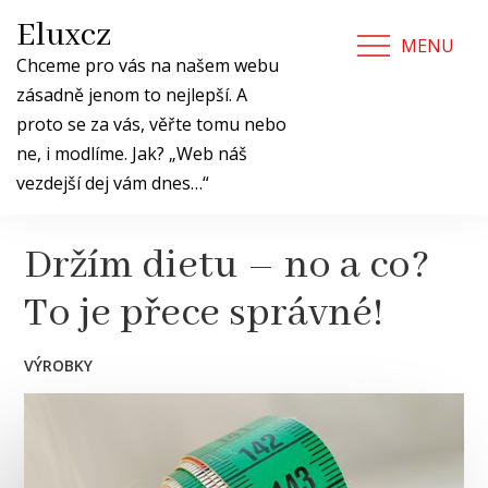
Skip
Eluxcz
to
MENU
content
Chceme pro vás na našem webu
zásadně jenom to nejlepší. A
proto se za vás, věřte tomu nebo
ne, i modlíme. Jak? „Web náš
vezdejší dej vám dnes…“
Držím dietu – no a co?
To je přece správné!
VÝROBKY