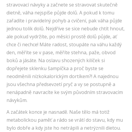
stravovací návyky a začnete se stravovat skutečně
dietně, váha nejspíše půjde dolů. A pokud k tomu
zařadíte i pravidelný pohyb a cvičení, pak váha půjde
jednou tolik dolů. Nejdříve se sice nebude chtít hnout,
ale pokud vydržíte, po měsíci prostě dolů půjde, ať
chce či nechce! Máte radost, stoupáte na váhu každý
den, měříte se v pase, měříte stehna, paže, obvod
boků a jásáte. Na oslavu shozených kilíček si
dopřejete sklenku šampíčka a proč byste se
neodměnili nízkokalorickým dortíkem?! A najednou
jsou všechna předsevzetí pryč a vy se postupně a
nenápadně navracíte ke svým původním stravovacím
návykům.
A začátek konce je nasnadě. Naše tělo má totiž
metabolickou paměť a rádo se vrátí do stavu, kdy mu
bylo dobře a kdy jste ho netrápili a netrýznili dietou.