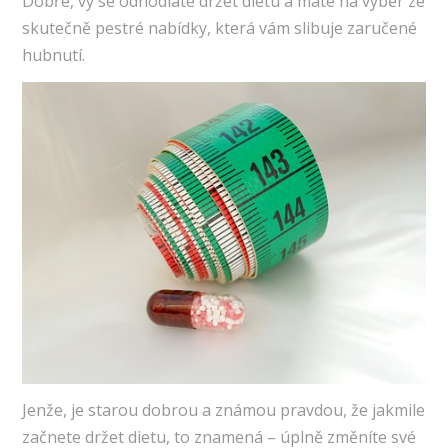
Dobře, vy se odhodláte držet dietu a máte na výběr ze
skutečně pestré nabídky, která vám slibuje zaručené
hubnutí.
Jenže, je starou dobrou a známou pravdou, že jakmile
začnete držet dietu, to znamená – úplně změníte své