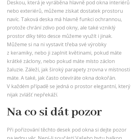
Deskou, která je vyráběna hlavně pod okna interiérů
nebo exteriérů, můžeme získat dostatek prostoru
navíc. Taková deska má hlavně funkci ochrannou,
protože chrání zdivo pod okny, ale také vzniklý
prostor díky této desce můžeme využít i jinak.
Můžeme si na ni vystavit třeba své výrobky
z keramiky, nebo ji zaplnit květinami, pokud máte
krátké záclony, nebo pokud máte místo záclon
žaluzie. Záleží, jak široký
parapety
zrovna v místnosti
máte. A také, jak často otevíráte okna dokořán.
V každém případě se jedná o prostor elegantní, který
nijak zvlášť nepřekáží.
Na co si dát pozor
Při pořizování těchto desek pod okna si dejte pozor
na jednu věc. Není-li součástí Vašeho bytu balkon,