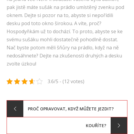
pak jistě máte sušák na prádlo umístěný zvenku pod
oknem. Dejte si pozor na to, abyste si nepořídili
desku pod toto okno širokou. A víte, proč?
Hospodyňkám už to dochází. To proto, abyste se ke
svému sušáku mohli dostatečně pohodlně dostat.
Nač byste potom měli šňůry na prádlo, když na ně
nedosáhnete? Dejte na zkušenosti druhých a desku
zvolte úzkou!
3.6/5 - (12 votes)
Navigace
PROČ OPRAVOVAT, KDYŽ MŮŽETE JEZDIT?
pro
KOUŘÍTE?