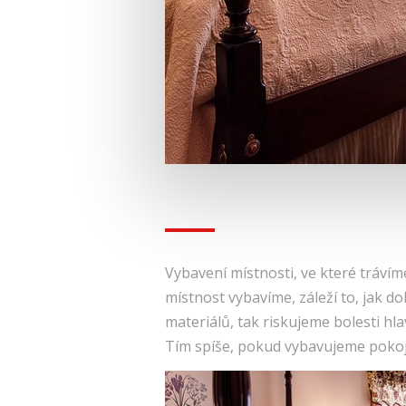
Vybavení místnosti, ve které trávím
místnost vybavíme, záleží to, jak do
materiálů, tak riskujeme bolesti hl
Tím spíše, pokud vybavujeme pokoj p