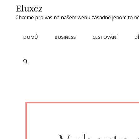
Skip
Eluxcz
to
Chceme pro vás na našem webu zásadně jenom to nejle
content
DOMŮ
BUSINESS
CESTOVÁNÍ
D