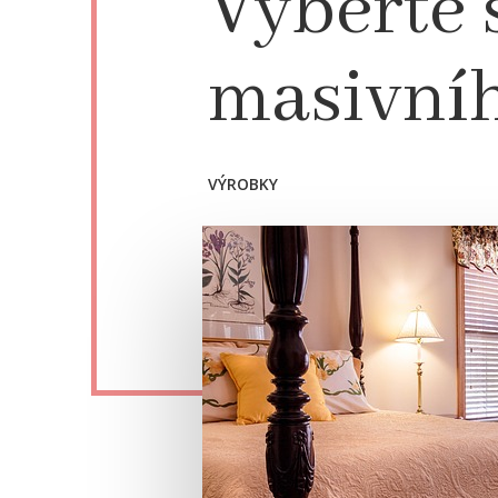
Vyberte s
masivní
VÝROBKY