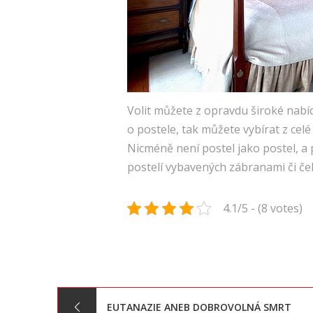
Volit můžete z opravdu široké nabí
o postele, tak můžete vybírat z celé
Nicméně není postel jako postel, a 
postelí vybavených zábranami či če
4.1/5 - (8 votes)
Navigace
EUTANAZIE ANEB DOBROVOLNÁ SMRT