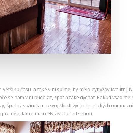
e většinu času, a také v ní spíme, by mělo být vždy kvalitní
bře se nám v ní bude žít, spát a také dýchat. Pokud vsadíme n
avy, špatný spánek a rozvoj škodlivých chronických onemocně
ro děti, které mají celý život před sebou.