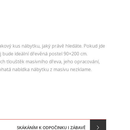
akový kus nábytku, jaký právě hledáte. Pokud jde
j bude ideální
dřevěná postel 90×200 cm
.
ných tlouštěk masivního dřeva, jeho opracování,
 bohatá nabídka nábytku z masivu nezklame.
SKÁKÁNÍM K ODPOČINKU I ZÁBAVĚ