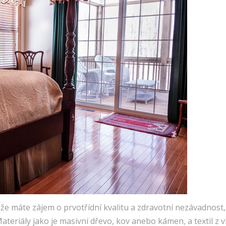
liže máte zájem o prvotřídní kvalitu a zdravotní nezávadnost
eriály jako je masivní dřevo, kov anebo kámen, a textil z vln