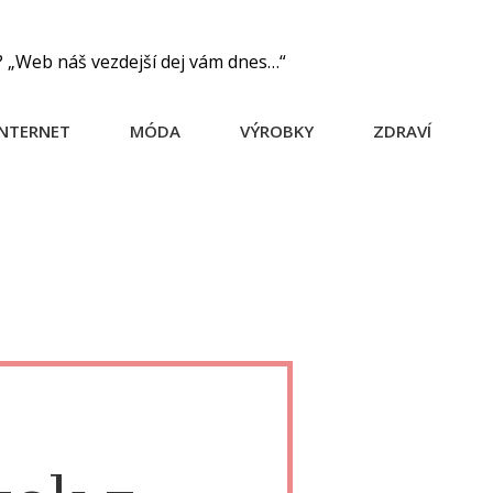
? „Web náš vezdejší dej vám dnes…“
INTERNET
MÓDA
VÝROBKY
ZDRAVÍ