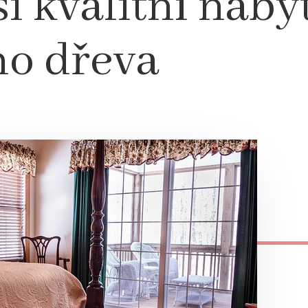
i kvalitní náby
ho dřeva