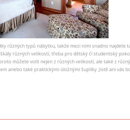
dky různých typů nábytku, takže mezi nimi snadno najdete t
 škály různých velikostí, třeba pro dětský či studentský poko
proto můžete volit nejen z různých velikostí, ale také z růz
lem anebo také praktickými úložnými šuplíky. Jistě ani vás